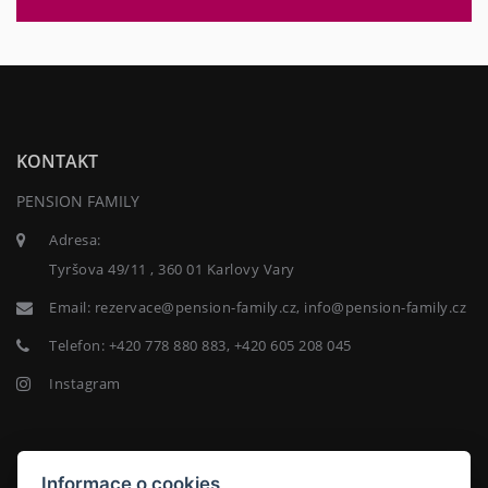
KONTAKT
PENSION FAMILY
Adresa:
Tyršova 49/11 , 360 01 Karlovy Vary
Email:
rezervace@pension-family.cz, info@pension-family.cz
Telefon:
+420 778 880 883, +420 605 208 045
Instagram
NEWSLETTER
Informace o cookies