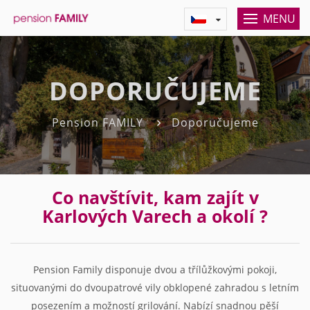
MENU
DOPORUČUJEME
Pension FAMILY
Doporučujeme
Co navštívit, kam zajít v
Karlových Varech a okolí ?
Pension Family
disponuje
dvou a třílůžkovými pokoji
,
situovanými do dvoupatrové vily obklopené zahradou s letním
posezením a možností grilování. Nabízí snadnou pěší