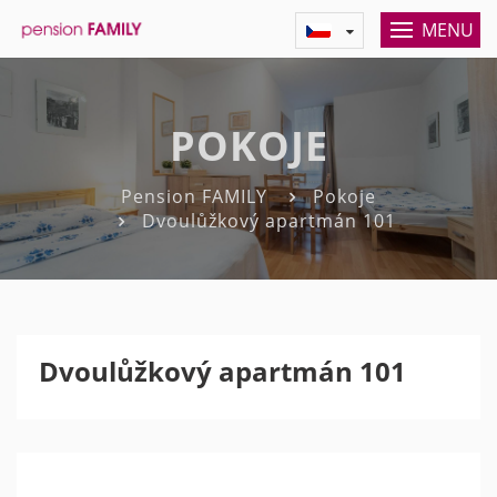
MENU
POKOJE
Pension FAMILY
Pokoje
Dvoulůžkový apartmán 101
Dvoulůžkový apartmán 101
Previous
Nex