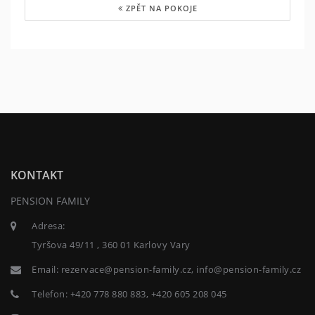
ZPĚT NA POKOJE
KONTAKT
PENSION FAMILY
Adresa:
Tyršova 49/11 , 360 01 Karlovy Vary
Email:
rezervace@pension-family.cz, info@pension-family.cz
Telefon:
+420 778 880 883, +420 605 208 045