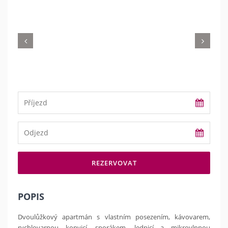
REZERVOVAT
POPIS
Dvoulůžkový apartmán s vlastním posezením, kávovarem,
rychlovarnou konvicí, sporákem, lednicí a mikrovlnnou