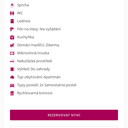
Sprcha
WC
Lednice
Fén na vlasy: Na vyžádání
Kuchyňka
Domácí mazlíčci: Zdarma,
Mikrovlnná trouba
Nekuřácké prostředí
Výhled: Do zahrady
Typ ubytování: Apartmán
Typy postelí: 2x Samostatná postel
Rychlovarná konvice
REZERVOVAT NYNÍ